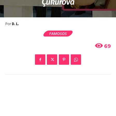
Çukurova
Por
D. L.
FAMOSOS
69