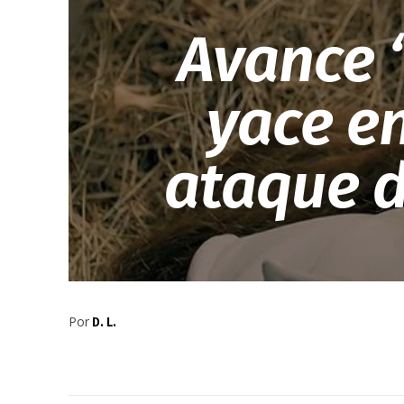
Avance 
yace en
ataque d
Por
D. L.