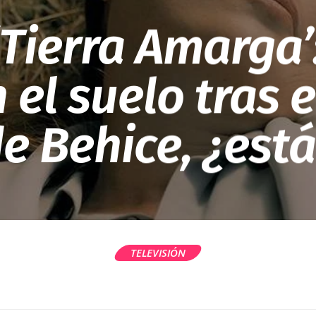
‘Tierra Amarga’
 el suelo tras e
e Behice, ¿est
TELEVISIÓN