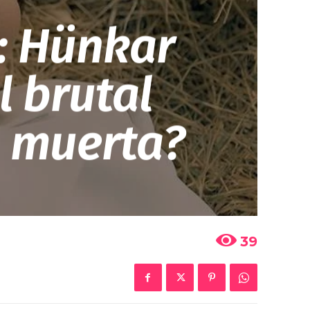
: Hünkar
l brutal
á muerta?
39