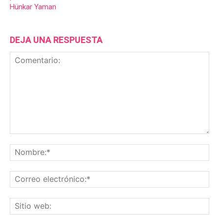
Hünkar Yaman
DEJA UNA RESPUESTA
Comentario:
No
Co
ele
Sit
we