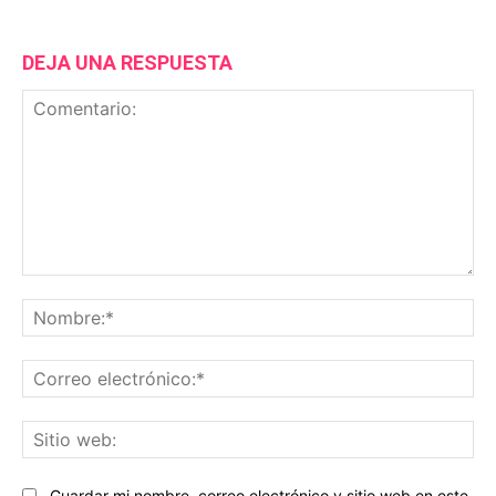
DEJA UNA RESPUESTA
Comentario:
No
Co
ele
Sit
we
Guardar mi nombre, correo electrónico y sitio web en este