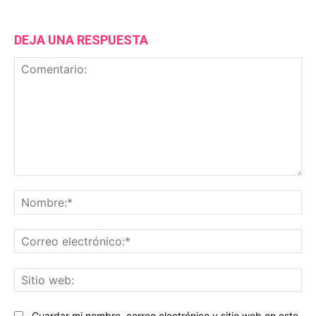
DEJA UNA RESPUESTA
Comentario:
No
Co
ele
Sit
we
Guardar mi nombre, correo electrónico y sitio web en este