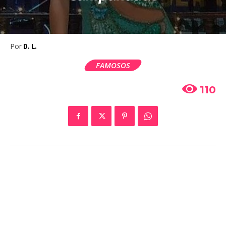
Por
D. L.
FAMOSOS
110