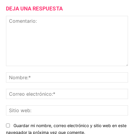
DEJA UNA RESPUESTA
Comentario:
No
Co
ele
Sit
we
Guardar mi nombre, correo electrónico y sitio web en este
navegador la próxima vez que comente.