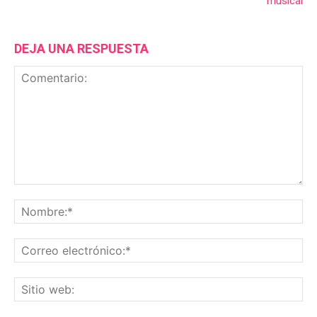
musical
DEJA UNA RESPUESTA
Comentario:
No
Co
ele
Sit
we