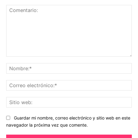
Comentario:
No
Co
ele
Sit
we
Guardar mi nombre, correo electrónico y sitio web en este
navegador la próxima vez que comente.