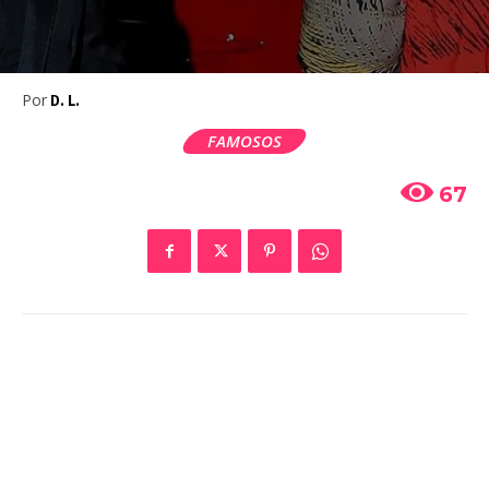
Por
D. L.
FAMOSOS
67