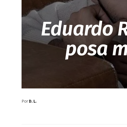
Eduardo R
posa m
Por
D. L.