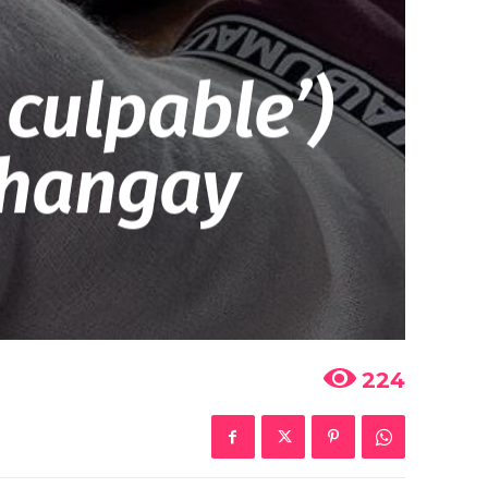
culpable’)
Shangay
224