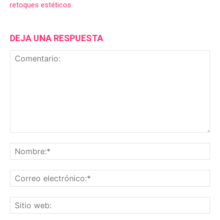
retoques estéticos
DEJA UNA RESPUESTA
Comentario:
No
Co
ele
Sit
we