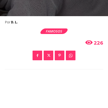
Por
D. L.
FAMOSOS
226