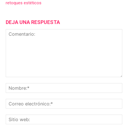
retoques estéticos
DEJA UNA RESPUESTA
Comentario:
No
Co
ele
Sit
we