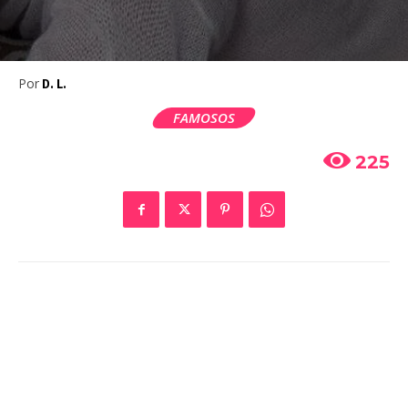
Por
D. L.
FAMOSOS
225