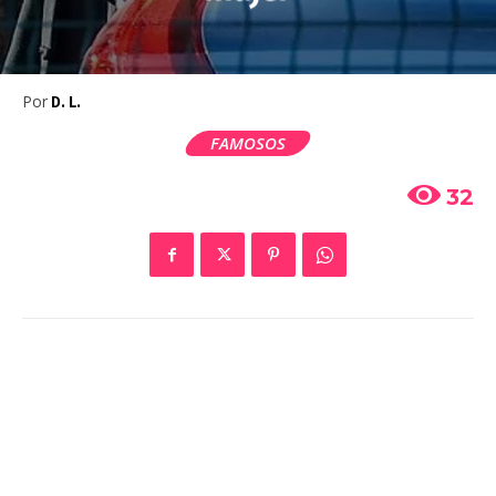
Por
D. L.
FAMOSOS
32