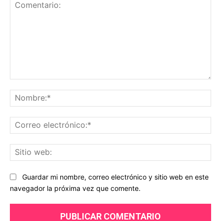
Comentario:
No
Co
ele
Sit
we
Guardar mi nombre, correo electrónico y sitio web en este
navegador la próxima vez que comente.