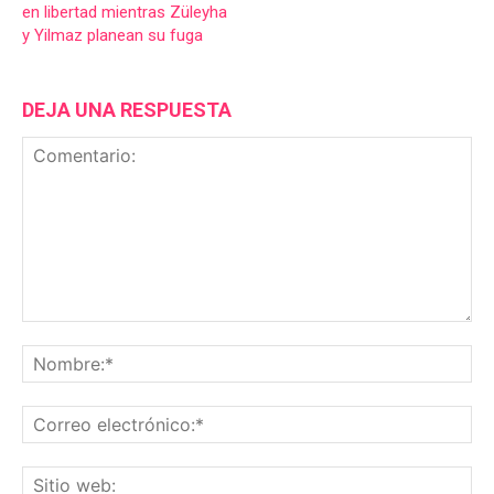
en libertad mientras Züleyha
y Yilmaz planean su fuga
DEJA UNA RESPUESTA
Comentario:
No
Co
ele
Sit