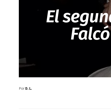
El segun
Falcó
Por
D. L.