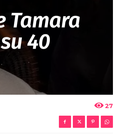
de Tamara
 su 40
27