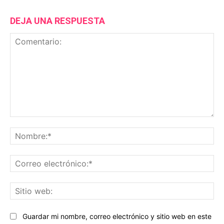
DEJA UNA RESPUESTA
Comentario:
No
Co
ele
Sit
we
Guardar mi nombre, correo electrónico y sitio web en este