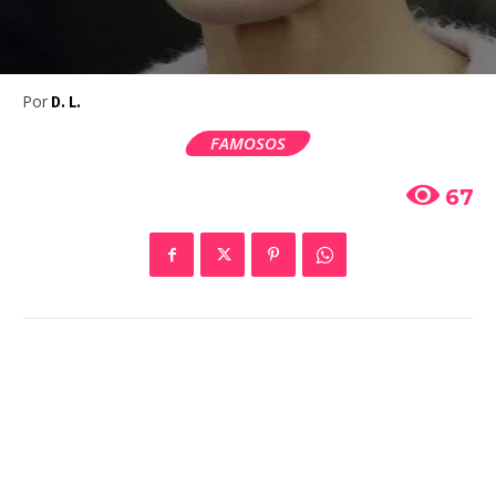
Por
D. L.
FAMOSOS
67