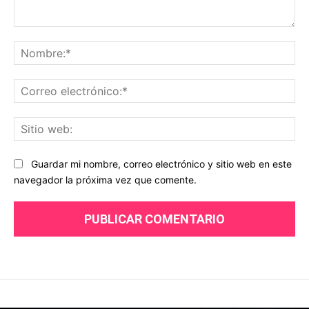
Comentario:
No
Co
ele
Sit
we
Guardar mi nombre, correo electrónico y sitio web en este
navegador la próxima vez que comente.