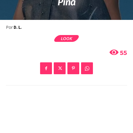
Piña
Por
D. L.
LOOK
55