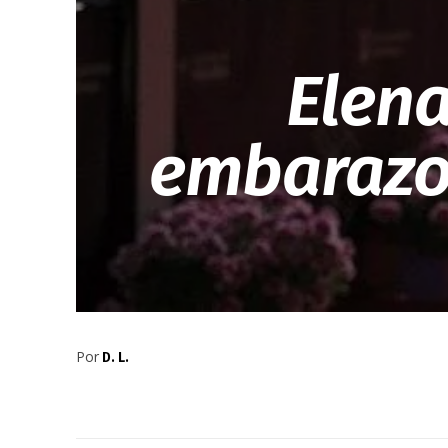
Elena
embarazo 
Por
D. L.