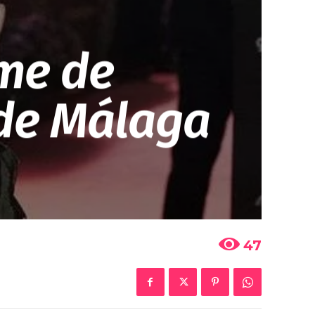
ume de
 de Málaga
47