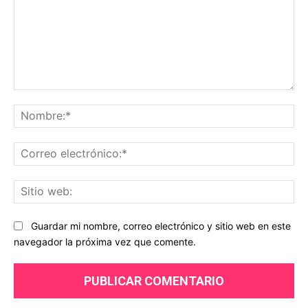
Comentario:
No
Co
ele
Sit
we
Guardar mi nombre, correo electrónico y sitio web en este
navegador la próxima vez que comente.