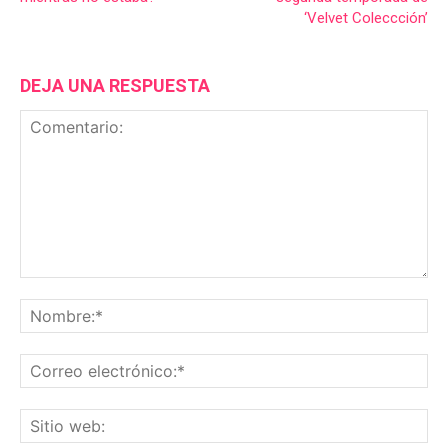
‘Velvet Coleccción’
DEJA UNA RESPUESTA
Comentario:
No
Co
ele
Sit
we