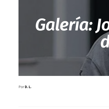
Galería: J
d
Por
D. L.