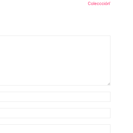
Coleccción’
Nombre:*
Correo
electrónico:
Sitio