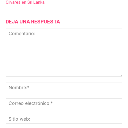
Olivares en Sri Lanka
DEJA UNA RESPUESTA
Comentario:
No
Co
ele
Sit
we