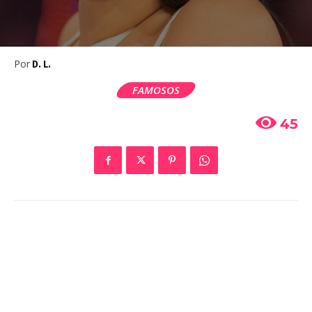
Por
D. L.
FAMOSOS
45