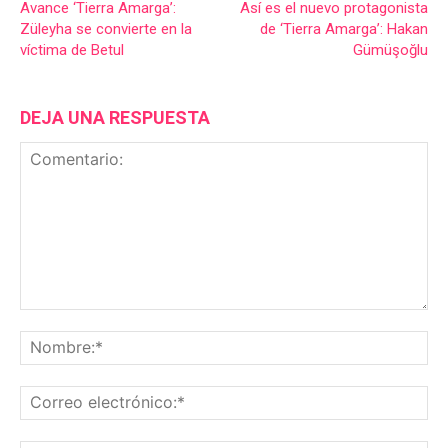
Avance ‘Tierra Amarga’:
Así es el nuevo protagonista
Züleyha se convierte en la
de ‘Tierra Amarga’: Hakan
víctima de Betul
Gümüşoğlu
DEJA UNA RESPUESTA
Comentario:
No
Co
ele