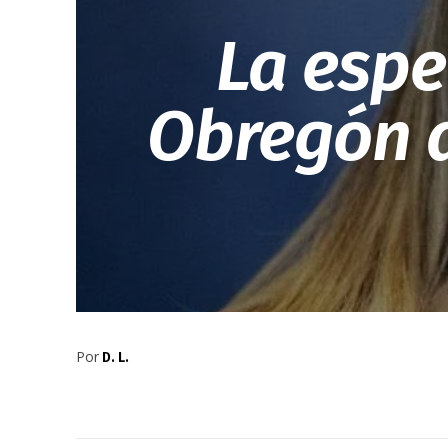
La espe
Obregón a
Por
D. L.