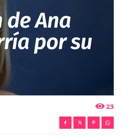
n de Ana
ría por su
23