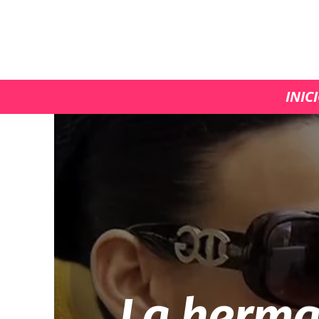
INIC
La herma