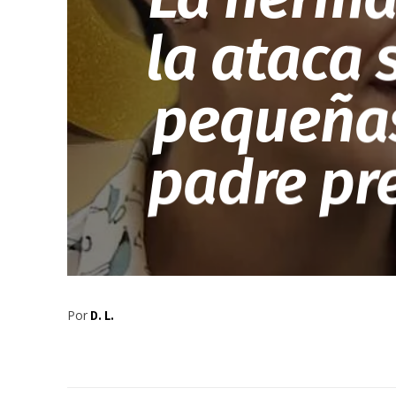
la ataca 
pequeñas
padre pr
Por
D. L.