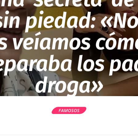
sin piedad: «N
 veíamos cóm
eparaba los pa
droga»
FAMOSOS