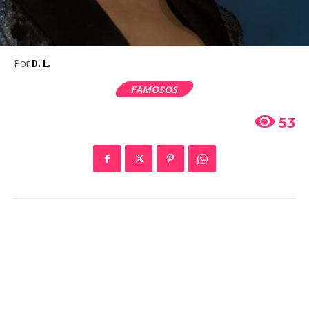
Por
D. L.
FAMOSOS
53