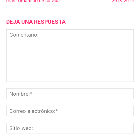
más romántico de su vida
2018-2019
DEJA UNA RESPUESTA
Comentario:
No
Co
ele
Sit
we