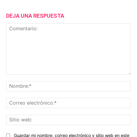
DEJA UNA RESPUESTA
Comentario:
No
Co
ele
Sit
we
Guardar mi nombre, correo electrónico y sitio web en este