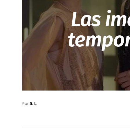
Las im
tempor
Por
D. L.