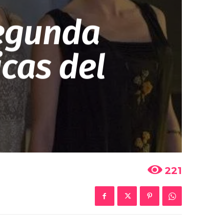
segunda
cas del
221