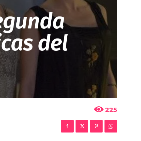
segunda
cas del
225