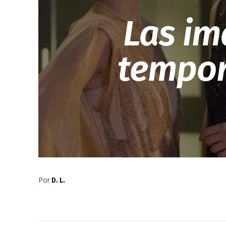
Las im
tempor
Por
D. L.