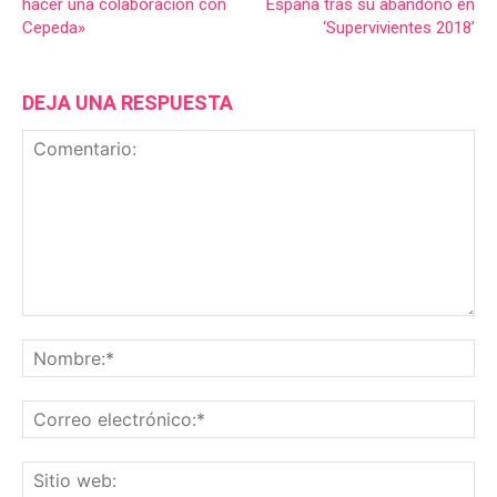
hacer una colaboración con
España tras su abandono en
Cepeda»
‘Supervivientes 2018’
DEJA UNA RESPUESTA
Comentario:
No
Co
ele
Sit
we