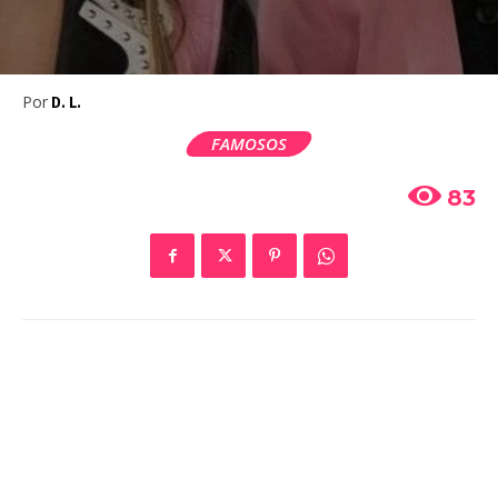
Por
D. L.
FAMOSOS
83