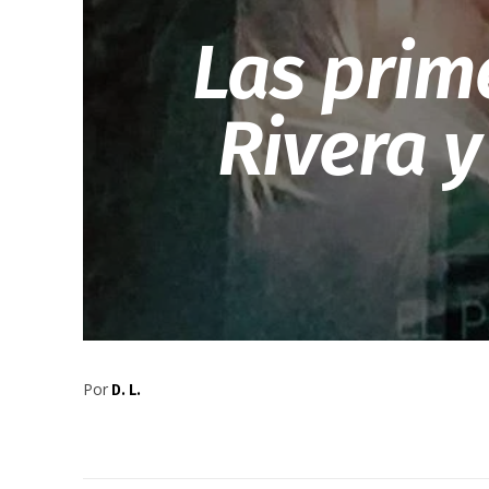
Las prim
Rivera 
Por
D. L.