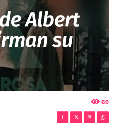
de Albert
irman su
69