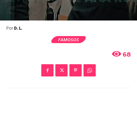
Por
D. L.
FAMOSOS
68