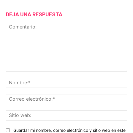
DEJA UNA RESPUESTA
Comentario:
No
Co
ele
Sit
we
Guardar mi nombre, correo electrónico y sitio web en este