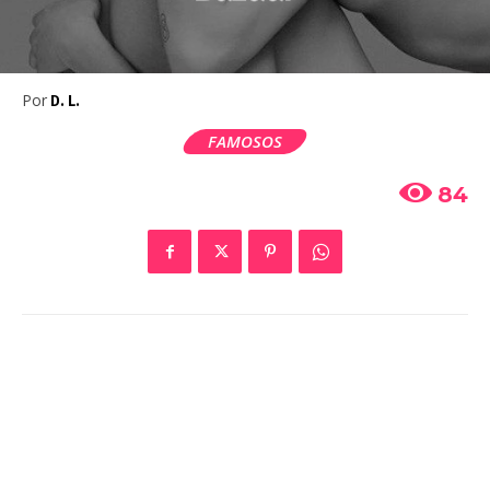
Por
D. L.
FAMOSOS
84