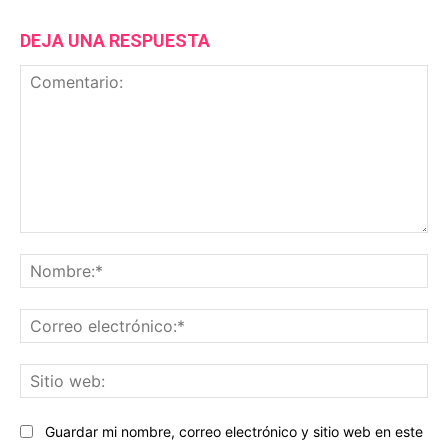
DEJA UNA RESPUESTA
Comentario:
No
Co
ele
Sit
we
Guardar mi nombre, correo electrónico y sitio web en este