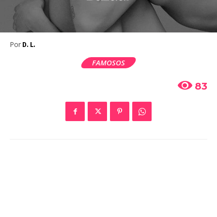
Por
D. L.
FAMOSOS
83