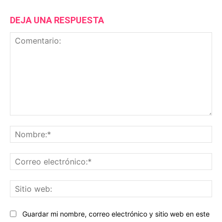
DEJA UNA RESPUESTA
Comentario:
No
Co
ele
Sit
we
Guardar mi nombre, correo electrónico y sitio web en este