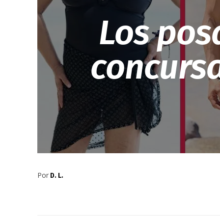
Los pos
concursa
Por
D. L.