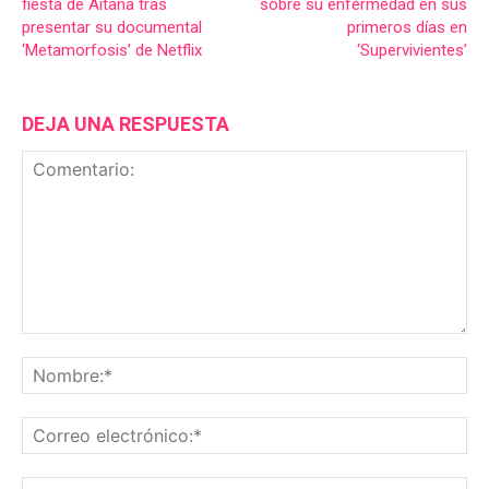
fiesta de Aitana tras
sobre su enfermedad en sus
presentar su documental
primeros días en
‘Metamorfosis’ de Netflix
‘Supervivientes’
DEJA UNA RESPUESTA
Comentario:
No
Co
ele
Sit