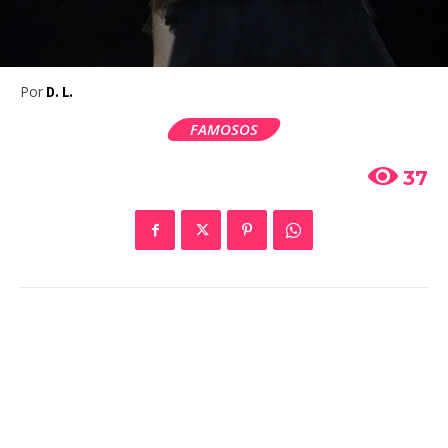
Por
D. L.
FAMOSOS
37