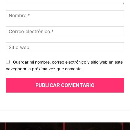
Comentario:
No
Co
ele
Sit
we
Guardar mi nombre, correo electrónico y sitio web en este
navegador la próxima vez que comente.