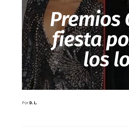
Premios G
fiesta po
los l
Por
D. L.