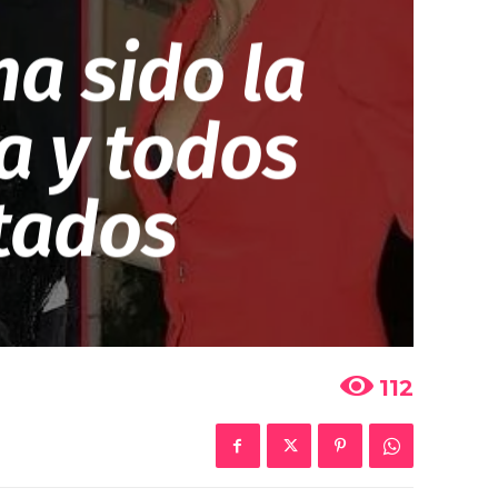
ha sido la
la y todos
itados
112