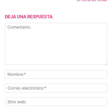
DEJA UNA RESPUESTA
Comentario:
No
Co
ele
Sit
we