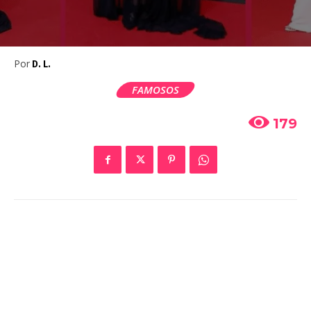
Por
D. L.
FAMOSOS
179