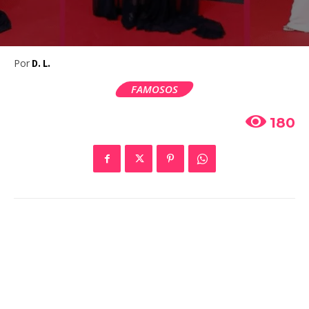
Por
D. L.
FAMOSOS
180