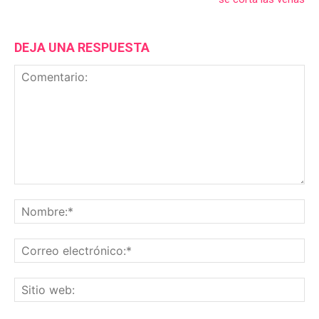
DEJA UNA RESPUESTA
Comentario:
No
Co
ele
Sit
we