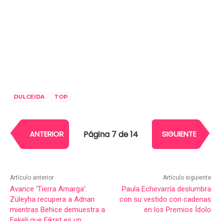
DULCEIDA
TOP
Página 7 de 14
ANTERIOR
SIGUIENTE
Artículo anterior
Artículo siguiente
Avance ‘Tierra Amarga’:
Paula Echevarría deslumbra
Züleyha recupera a Adnan
con su vestido con cadenas
mientras Behice demuestra a
en los Premios Ídolo
Fekeli que Fikret es un