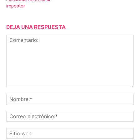
impostor
DEJA UNA RESPUESTA
Comentario:
No
Co
ele
Sit
we