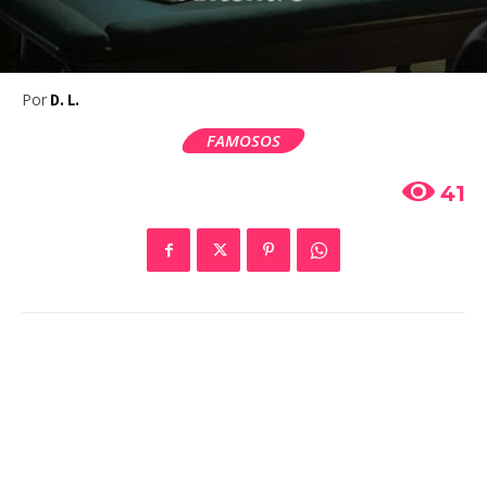
Por
D. L.
FAMOSOS
41