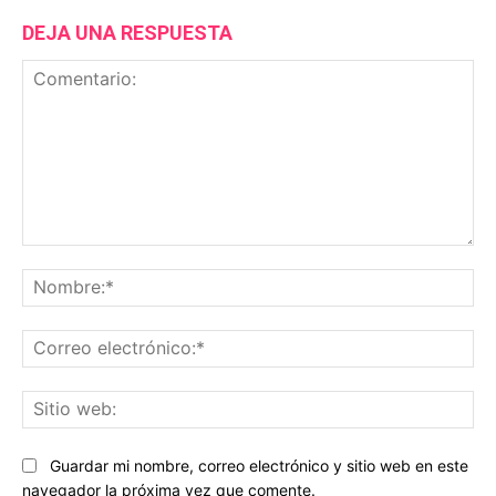
DEJA UNA RESPUESTA
Comentario:
No
Co
ele
Sit
we
Guardar mi nombre, correo electrónico y sitio web en este
navegador la próxima vez que comente.