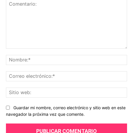
Comentario:
No
Co
ele
Sit
we
Guardar mi nombre, correo electrónico y sitio web en este
navegador la próxima vez que comente.