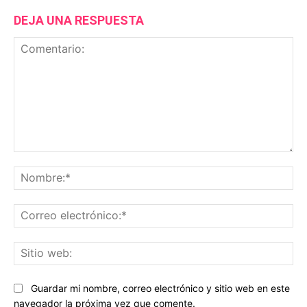
DEJA UNA RESPUESTA
Comentario:
No
Co
ele
Sit
we
Guardar mi nombre, correo electrónico y sitio web en este
navegador la próxima vez que comente.