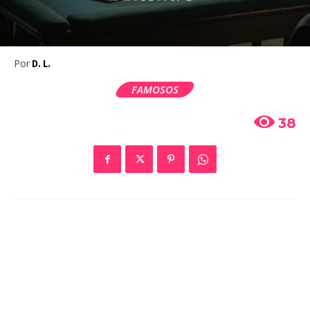
Por
D. L.
FAMOSOS
38