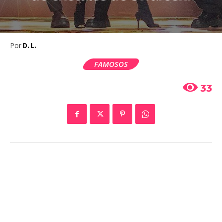
Por
D. L.
FAMOSOS
33