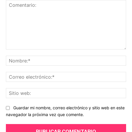
Comentario:
No
Co
ele
Sit
we
Guardar mi nombre, correo electrónico y sitio web en este
navegador la próxima vez que comente.