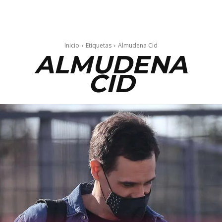
Inicio
Etiquetas
Almudena Cid
ALMUDENA
CID