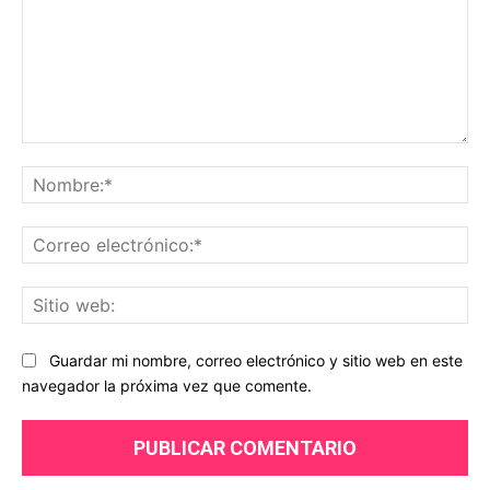
Comentario:
No
Co
ele
Sit
we
Guardar mi nombre, correo electrónico y sitio web en este
navegador la próxima vez que comente.