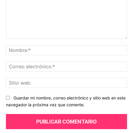
Comentario:
No
Co
ele
Sit
we
Guardar mi nombre, correo electrónico y sitio web en este
navegador la próxima vez que comente.