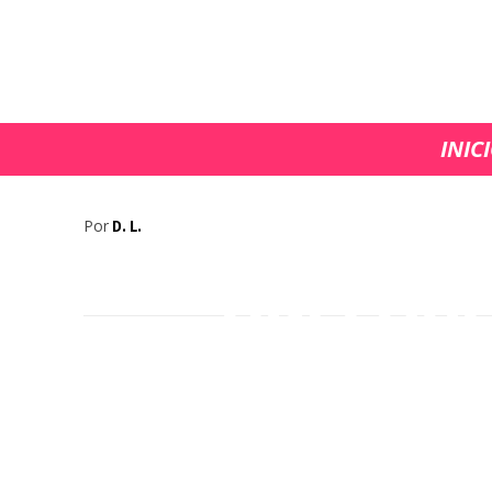
INIC
Todos lo
Por
D. L.
del conc