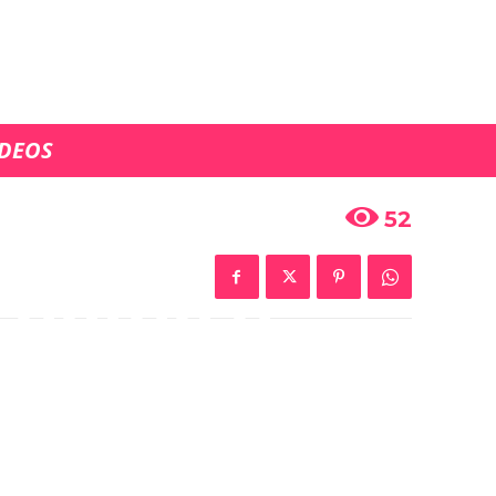
ÍDEOS
invitados
52
 cantan a