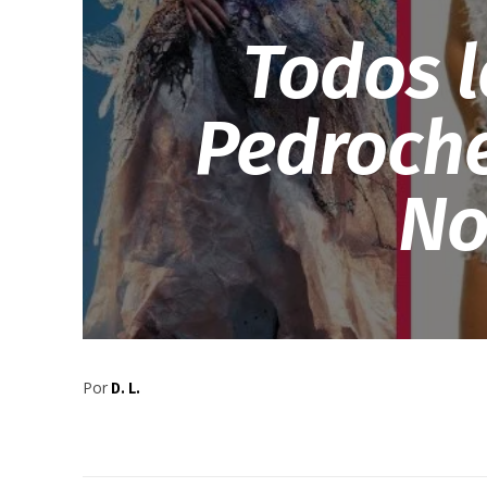
Todos l
Pedroch
No
Por
D. L.